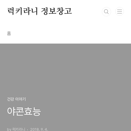
본문 바로가기
럭키라니 정보창고
홈
건강 이야기
야콘효능
by 럭키라니
2018. 9. 4.