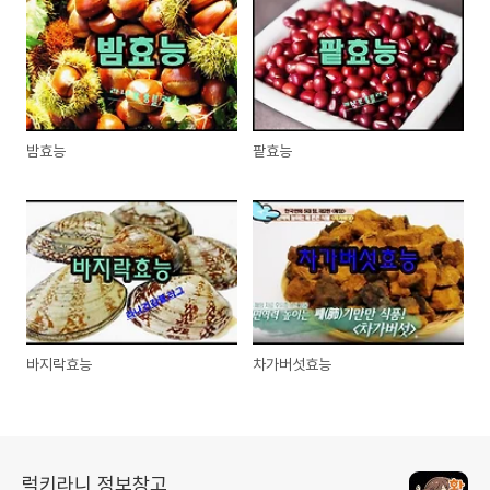
밤효능
팥효능
바지락효능
차가버섯효능
럭키라니 정보창고