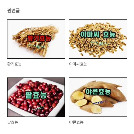
관련글
황기효능
아마씨효능
팥효능
야콘효능