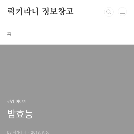
본문 바로가기
럭키라니 정보창고
홈
건강 이야기
밤효능
by 럭키라니
2018. 9. 6.