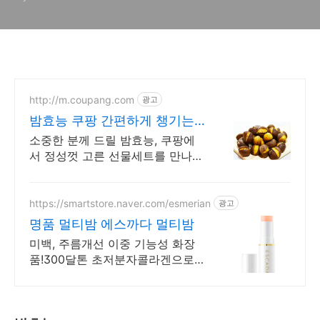
http://m.coupang.com
광고
밤효능 쿠팡 간편하게 챙기는
건강습관
소중한 분께 드릴 밤효능, 쿠팡에
서 정성껏 고른 선물세트를 만나보
세요. 바쁜 일상 속, 한방재료 간편
하게 섭취하며 꾸준한 습관을 만들
어보세요.
https://smartstore.naver.com/esmerian
광고
명품 멀티밤 에스까다 멀티밤
미백, 주름개선 이중 기능성 화장
품!300달톤 초저분자콜라겐으로
피부 탄력에 도움