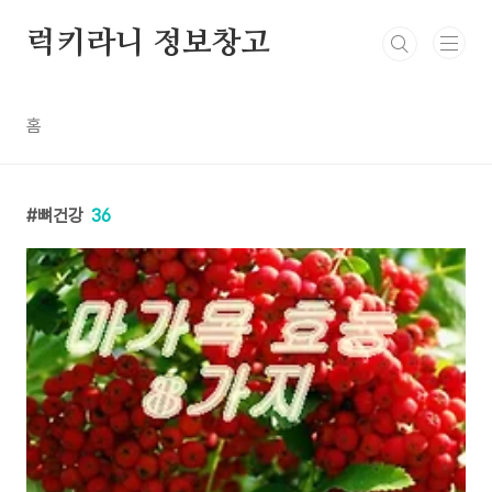
본문 바로가기
럭키라니 정보창고
홈
뼈건강
36