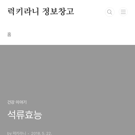
본문 바로가기
럭키라니 정보창고
홈
건강 이야기
석류효능
by 럭키라니
2018. 5. 22.