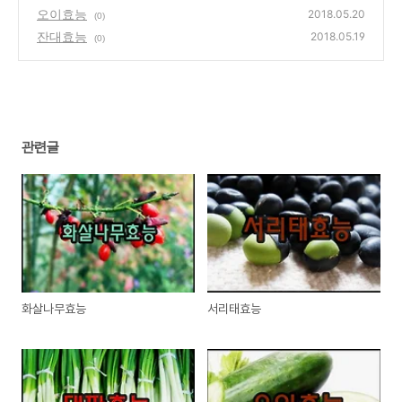
오이효능
2018.05.20
(0)
잔대효능
2018.05.19
(0)
관련글
화살나무효능
서리태효능