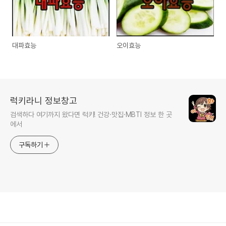
대파효능
오이효능
럭키라니 정보창고
검색하다 여기까지 왔다면 럭키! 건강·맛집·MBTI 정보 한 곳
에서
구독하기