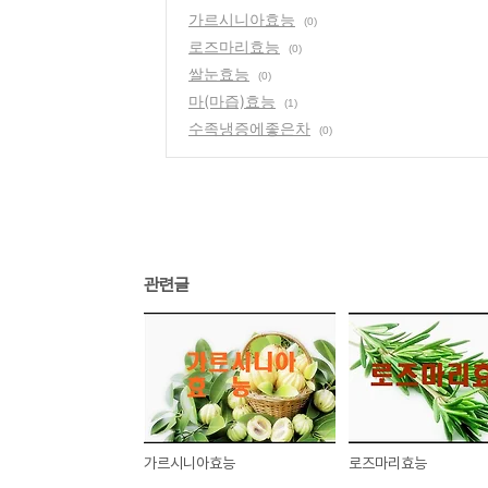
가르시니아효능
(0)
로즈마리효능
(0)
쌀눈효능
(0)
마(마즙)효능
(1)
수족냉증에좋은차
(0)
관련글
가르시니아효능
로즈마리효능