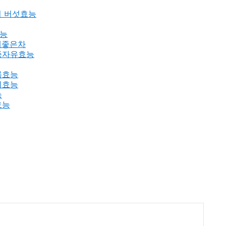
데이 버섯효능
효능
증에좋은차
이꽃종자유효능
기름효능
래기효능
능
효능