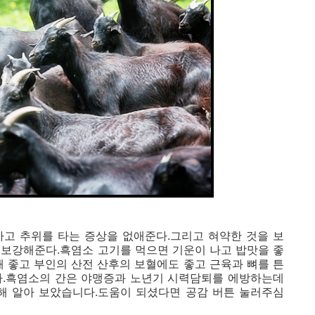
차고 추위를 타는 증상을 없애준다.그리고 혀약한 것을 보
 보강해준다.흑염소 고기를 먹으면 기운이 나고 밥맛을 좋
때 좋고 부인의 산전 산후의 보혈에도 좋고 근육과 뼈를 튼
다.흑염소의 간은 야맹증과 노년기 시력담퇴를 에방하는데
대해 알아 보았습니다.도움이 되셨다면 공감 버튼 눌러주심