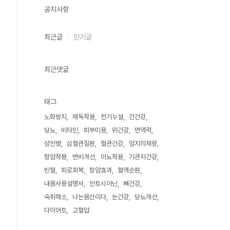
공지사항
최근글
인기글
최근댓글
태그
노화방지
해독작용
천기누설
간건강
당뇨
비타민
피부미용
위건강
면역력
성인병
심혈관질환
혈관건강
엄지의제왕
항암작용
변비개선
이뇨작용
기관지건강
빈혈
피로회복
항암효과
혈액순환
내몸사용설명서
안토시아닌
뼈건강
숙취해소
나는몸신이다
눈건강
당뇨개선
다이어트
고혈압