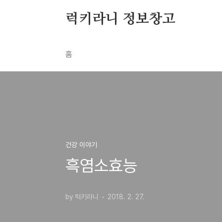
본문 바로가기
럭키라니 정보창고
홈
건강 이야기
흑염소효능
by 럭키라니
2018. 2. 27.