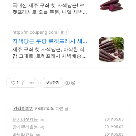
프레시
국내산 제주 구좌 햇 자색당근! 로
켓프레시로 오늘 주문, 내일 새벽
문앞에 도착. 와우회원 무료배송과
30일 반품 안심. 신선 채소도 쿠팡
로켓프레시!
http://m.coupang.com
광고
자색당근 쿠팡 로켓프레시 새
벽배송
제주 구좌 햇 자색당근, 아삭한 식
감 그대로! 로켓프레시 새벽배송.
식탁 위 특별함을 더하는 자색당
근! 신선한 식재료를 오늘 주문, 내
일 도착.
1
구독하기
'
건강 이야기
' 카테고리의 다른 글
운지버섯효능
2019.05.08
(0)
망개뿌리효능
2019.05.07
(0)
바닐라효능
2019.05.05
(0)