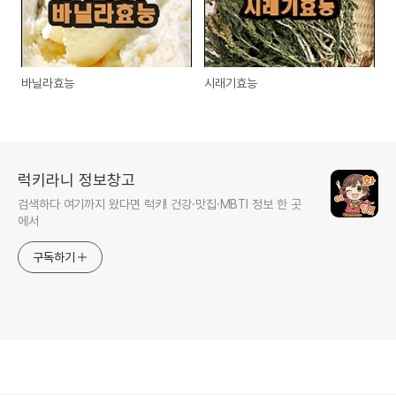
바닐라효능
시래기효능
럭키라니 정보창고
검색하다 여기까지 왔다면 럭키! 건강·맛집·MBTI 정보 한 곳
에서
구독하기