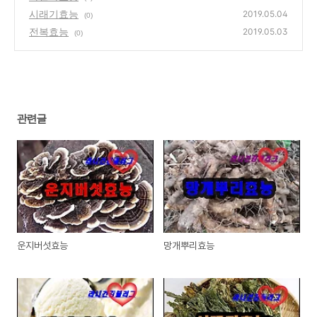
시래기효능
2019.05.04
(0)
전복효능
2019.05.03
(0)
관련글
운지버섯효능
망개뿌리효능