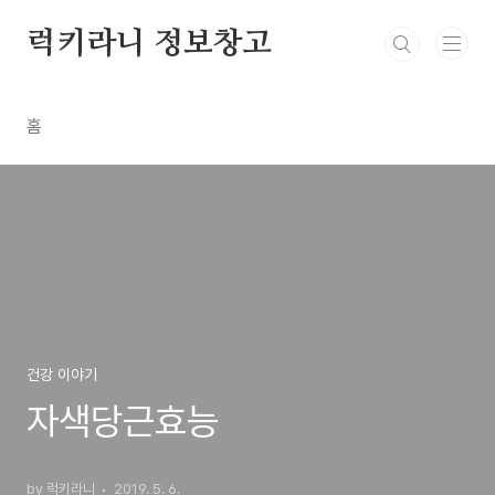
본문 바로가기
럭키라니 정보창고
홈
건강 이야기
자색당근효능
by 럭키라니
2019. 5. 6.