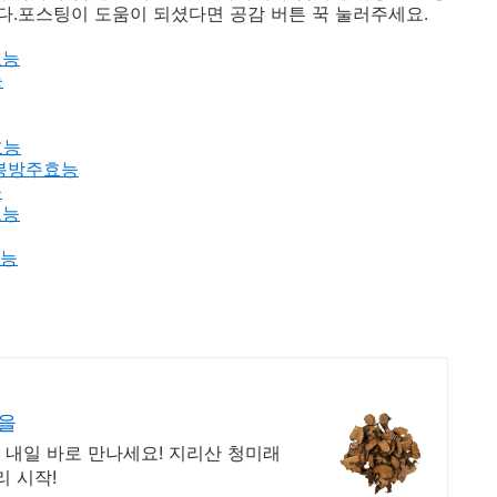
.포스팅이 도움이 되셨다면 공감 버튼 꾹 눌러주세요.
효능
능
효능
.노봉방주효능
능
효능
효능
을
 내일 바로 만나세요! 지리산 청미래
리 시작!