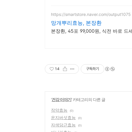
https://smartstore.naver.com/output1075
망개뿌리효능, 본장환
본장환, 45포 99,000원, 식전 바로 
14
구독하기
'
건강 이야기
' 카테고리의 다른 글
작약효능
(0)
운지버섯효능
(0)
자색당근효능
(0)