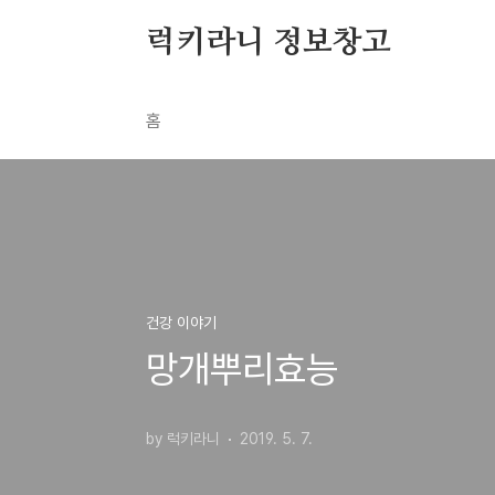
본문 바로가기
럭키라니 정보창고
홈
건강 이야기
망개뿌리효능
by 럭키라니
2019. 5. 7.