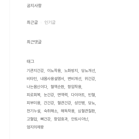
공지사항
최근글
인기글
최근댓글
태그
기관지건강
이뇨작용
노화방지
당뇨개선
비타민
내몸사용설명서
변비개선
위건강
나는몸신이다
혈액순환
항암작용
피로회복
눈건강
면역력
다이어트
빈혈
피부미용
간건강
혈관건강
성인병
당뇨
천기누설
숙취해소
해독작용
심혈관질환
고혈압
뼈건강
항암효과
안토시아닌
엄지의제왕