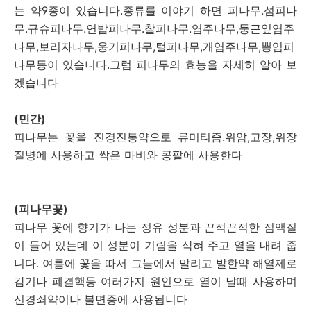
는 약9종이 있습니다.종류를 이야기 하면 피나무.섬피나
무.규슈피나무.연밥피나무.찰피나무.염주나무,둥근잎염주
나무,보리자나무,웅기피나무,털피나무,개염주나무,뽕임피
나무등이 있습니다.그럼 피나무의 효능을 자세히 알아 보
겠습니다
(민간)
피나무는 꽃을 진경진통약으로 류미티즘.위암,고장,위장
질병에 사용하고 싹은 마비와 콩팥에 사용한다
(피나무꽃)
피나무 꽃에 향기가 나는 정유 성분과 끈적끈적한 점액질
이 들어 있는데 이 성분이 기림을 삭혀 주고 열을 내려 줍
니다. 여름에 꽃을 따서 그늘에서 말리고 발한약 해열제로
감기나 폐결핵등 여러가지 원인으로 열이 날떄 사용하며
신경쇠약이나 불면증에 사용됩니다