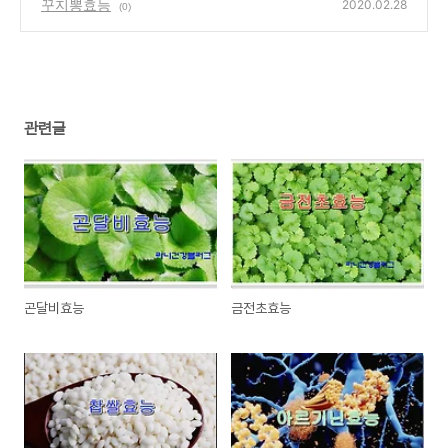
꾸지뽕효능
2020.02.28
(0)
관련글
곤달비효능
금전초효능