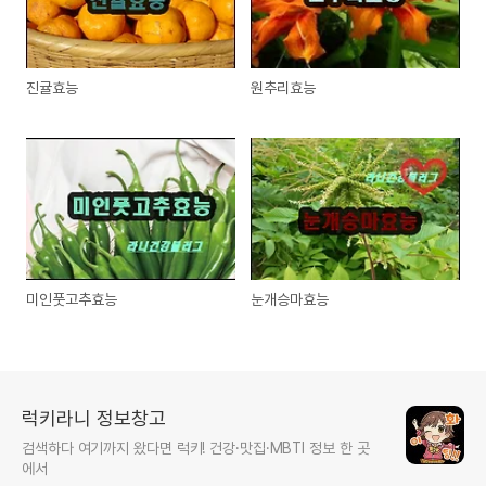
진귤효능
원추리효능
미인풋고추효능
눈개승마효능
럭키라니 정보창고
검색하다 여기까지 왔다면 럭키! 건강·맛집·MBTI 정보 한 곳
에서