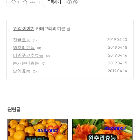
1
구독하기
'
건강 이야기
' 카테고리의 다른 글
진귤효능
2019.04.20
(0)
원추리효능
2019.04.18
(0)
미인풋고추효능
2019.04.16
(0)
눈개승마효능
2019.04.15
(0)
솔잎효능
2019.04.14
(0)
관련글