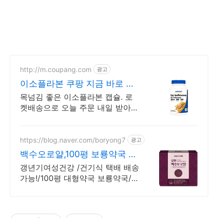
http://m.coupang.com
광고
이소플라본 쿠팡 지금 바로 확
인해요!
목넘김 좋은 이소플라본 캡슐. 로
켓배송으로 오늘 주문 내일 받아보
세요! 부담 없이 시작하는 나의 건
강 습관! 속 편안한 캡슐로 매일 활
력을 채우세요.
https://blog.naver.com/boryong7
광고
백수오로얄,100평 보룡약국 대
형약국/태릉입구,육사 근처
갱년기여성건강 /건기식 택배 배송
가능!/100평 대형약국 보룡약국/친
절 상담! /종로 스타일 대형약국/대
량구매/무료주차/기업납품/건강기
능식품 택배 무료 발송