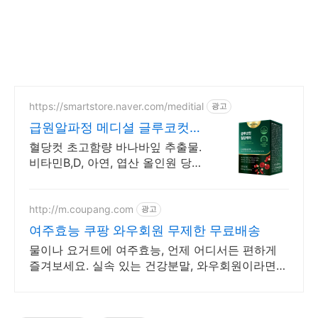
https://smartstore.naver.com/meditial
광고
급원알파정 메디셜 글루코컷
식약처 기능성 인정원료 사용
혈당컷 초고함량 바나바잎 추출물.
비타민B,D, 아연, 엽산 올인원 당뇨
집중케어
http://m.coupang.com
광고
여주효능 쿠팡 와우회원 무제한 무료배송
물이나 요거트에 여주효능, 언제 어디서든 편하게
즐겨보세요. 실속 있는 건강분말, 와우회원이라면
더 큰 혜택으로 만나보세요.