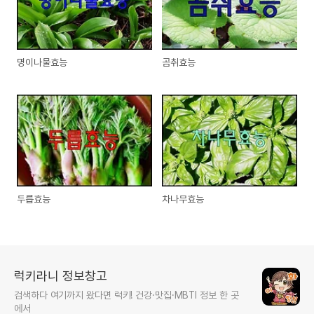
명이나물효능
곰취효능
두릅효능
차나무효능
럭키라니 정보창고
검색하다 여기까지 왔다면 럭키! 건강·맛집·MBTI 정보 한 곳
에서