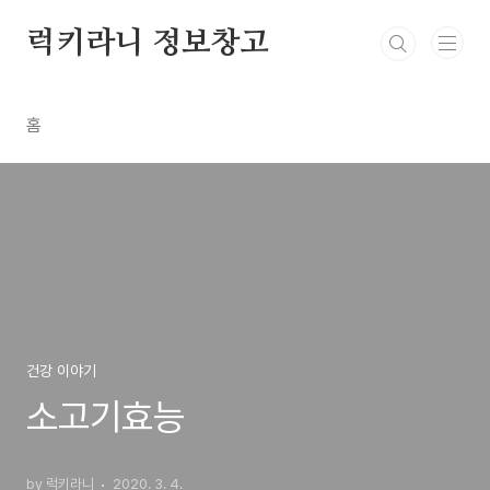
본문 바로가기
럭키라니 정보창고
홈
건강 이야기
소고기효능
by 럭키라니
2020. 3. 4.