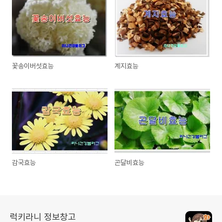
꽃송이버섯효능
계지효능
감국효능
곤달비효능
럭키라니 정보창고