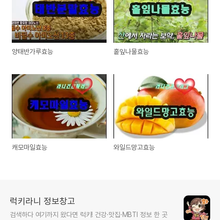
양태반가루효능
홑잎나물효능
캐모마일효능
와일드망고효능
럭키라니 정보창고
검색하다 여기까지 왔다면 럭키! 건강·맛집·MBTI 정보 한 곳