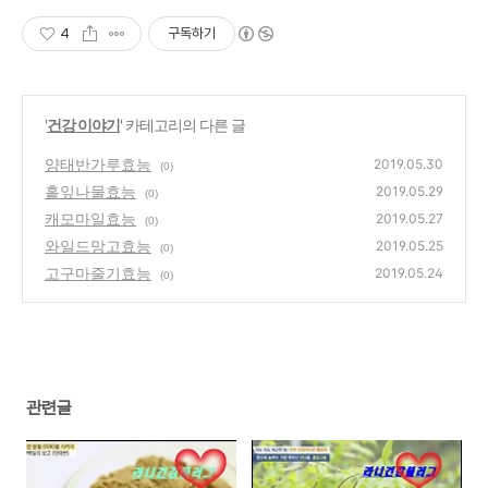
4
구독하기
'
건강 이야기
' 카테고리의 다른 글
양태반가루효능
2019.05.30
(0)
홑잎나물효능
2019.05.29
(0)
캐모마일효능
2019.05.27
(0)
와일드망고효능
2019.05.25
(0)
고구마줄기효능
2019.05.24
(0)
관련글