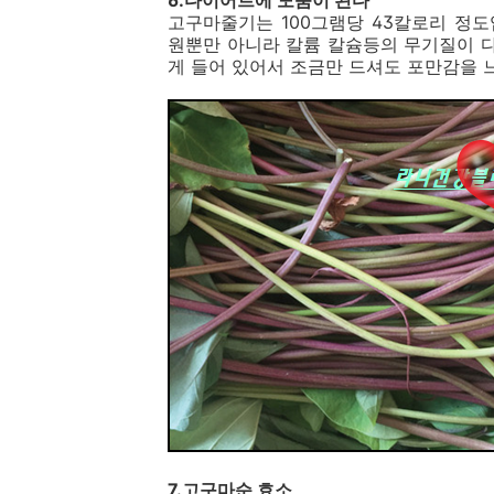
6.다이어트에 도움이 된다
고구마줄기는 100그램당 43칼로리 정
원뿐만 아니라 칼륨 칼슘등의 무기질이 
게 들어 있어서 조금만 드셔도 포만감을 
7.고구마순 효소