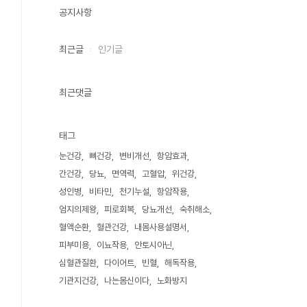
공지사항
최근글
인기글
최근댓글
태그
눈건강
뼈건강
변비개선
항암효과
간건강
당뇨
면역력
고혈압
위건강
성인병
비타민
천기누설
항암작용
엄지의제왕
피로회복
당뇨개선
숙취해소
혈액순환
혈관건강
내몸사용설명서
피부미용
이뇨작용
안토시아닌
심혈관질환
다이어트
빈혈
해독작용
기관지건강
나는몸신이다
노화방지