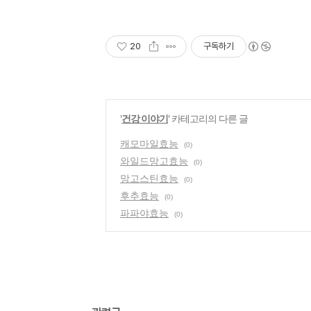
20
구독하기
'
건강 이야기
' 카테고리의 다른 글
캐모마일효능
(0)
와일드망고효능
(0)
망고스틴효능
(0)
후추효능
(0)
파파야효능
(0)