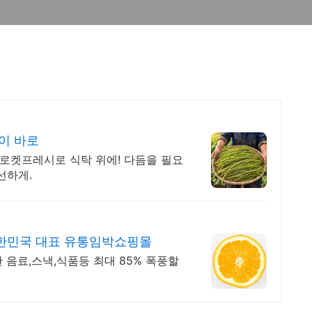
이 바로
 로켓프레시로 식탁 위에! 다듬을 필요
선하게.
한민국 대표 유통임박쇼핑몰
 음료,스낵,식품등 최대 85% 폭풍할