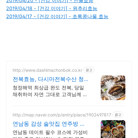
2019/04/20 - [건강 이야기] - 진귤효능
2019/04/18 - [건강 이야기] - 원추리효능
2019/04/17 - [건강 이야기] - 초록콩나물 효능
http://www.dashimachonbok.co.kr
광고
전복효능, 다시마전복수산 청
정 완도의 신선함을 그대로
청정해역 최상급 완도 전복, 당일
채취하여 자연 그대로 고객님께 보
내드립니다.
http://map.naver.com/p/entry/place/1902497817
광고
연남동 감성 술맛집 연주방 연
남동 데이트의 필수 코스!
연남동 데이트 필수 코스에 가성비