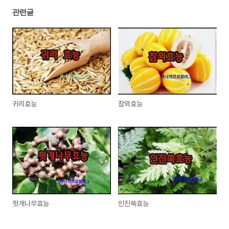
관련글
귀리효능
참외효능
헛개나무효능
인진쑥효능