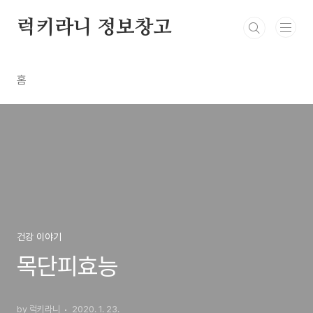
본문 바로가기
럭키라니 정보창고
홈
건강 이야기
목단피효능
by 럭키라니
2020. 1. 23.