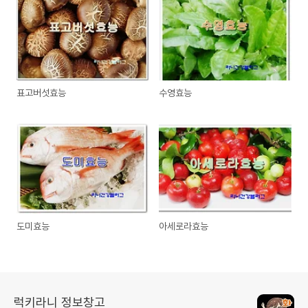
표고버섯효능
수영효능
도미효능
아세로라효능
럭키라니 정보창고