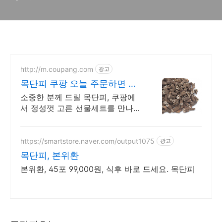
http://m.coupang.com
광고
목단피 쿠팡 오늘 주문하면 내
일 도착!
소중한 분께 드릴 목단피, 쿠팡에
서 정성껏 고른 선물세트를 만나보
세요. 끓이기만 하면 끝! 쿠팡에서
다양한 한방재료 찾고 와우회원 혜
택도 누리세요.
https://smartstore.naver.com/output1075
광고
목단피, 본위환
본위환, 45포 99,000원, 식후 바로 드세요. 목단피