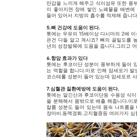
만감을 느끼게 해주고 식이섬유 또한 풍
이 좋아지면 장에 쌓인 노폐물을 배변에
들어 있어서 지방의 흡수를 억제해 줍니다
5.뼈 건강에 도움이 된다.
톳에는 우유의 15배이상 다시마의 2배 
은건 다들 알고 계시죠? 뼈의 골밀도를
년의 성장발뮥에 도움을 줍니다.그리고 어
6.항암 효과가 있다
톳에는 후코이단 성분이 풍부하게 들어 
는 역할을 합니다.이로 인해 암세포가 발
코스테롤 성분이 들어 있는데 암세포르 사
7.심혈관 질환예방에 도움이 된다.
톳에는 알긴산과 후코이단등 수용성 식이
을 분해해서 몸밖으로 배출 해줍니다.이
칼륨 성분도 들어 있는데 몸속 나트륨을
장마비.동맥경화.고지혈증등 여러가지 심혈