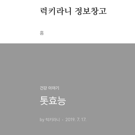
본문 바로가기
럭키라니 정보창고
홈
건강 이야기
톳효능
by 럭키라니
2019. 7. 17.