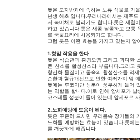
톳은 모자반과에 속하는 노류 식물로 가
년생 해초 입니다.우리나라에서는 제주도
서 녹미채로 불리기도 합니다.톳은 제철이
하고 있습니다.톳은 새콤 달콤하고 보통 
로 국물요리에 사용되기도 합니다.
그럼 톳은 어떤 효능을 가지고 있는지 알
1.항암 작용을 한다
톳은 식습관과 환경오염 그리고 과다한 
쁜 산소를 활성산소라 부릅니다.그리고 
항산화 물질이고 몸속의 활성산소를 억제
순환과 혈규개선으로 인한 여러가지 암 
톳에는 후코이단 성분이 풍부하게 들어 
는 역할을 합니다.이로 인해 암세포가 발
코스테롤 성분이 들어 있는데 암세포르 사
2.노화예방에 도움이 된다.
톳은 꾸준히 드시면 우리몸속 장기들의 
노화를 예방하는 효능이 있습니다.톳에는
를 깨끗하게 해줍니다.