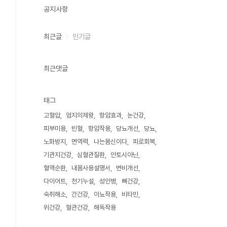
공지사항
최근글
인기글
최근댓글
태그
고혈압
엄지의제왕
항암효과
눈건강
피부미용
빈혈
항암작용
당뇨개선
당뇨
노화방지
면역력
나는몸신이다
피로회복
기관지건강
심혈관질환
안토시아닌
혈액순환
내몸사용설명서
변비개선
다이어트
천기누설
성인병
뼈건강
숙취해소
간건강
이뇨작용
비타민
위건강
혈관건강
해독작용