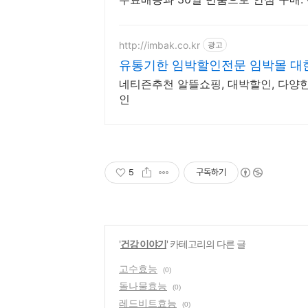
http://imbak.co.kr
광고
유통기한 임박할인전문 임박몰 대
네티즌추천 알뜰쇼핑, 대박할인, 다양한
인
5
구독하기
'
건강 이야기
' 카테고리의 다른 글
고수효능
(0)
돌나물효능
(0)
레드비트효능
(0)