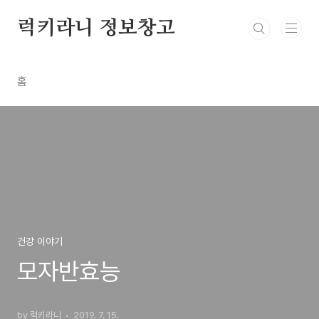
본문 바로가기
럭키라니 정보창고
홈
건강 이야기
모자반효능
by 럭키라니
2019. 7. 15.