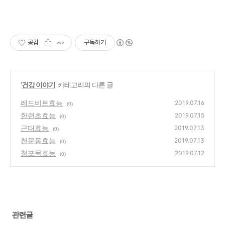
공감
구독하기
'
건강 이야기
' 카테고리의 다른 글
레드비트효능
2019.07.16
(0)
한련초효능
2019.07.15
(0)
근대효능
2019.07.13
(0)
천문동효능
2019.07.13
(0)
청포묵효능
2019.07.12
(0)
관련글