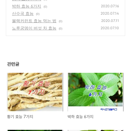
박하 효능 6가지
2020.07.16
(0)
산수국 효능
2020.07.14
(0)
블랙커런트 효능 먹는 법
2020.07.11
(0)
노루궁뎅이 버섯 차 효능
2020.07.10
(0)
관련글
황기 효능 7가지
박하 효능 6가지