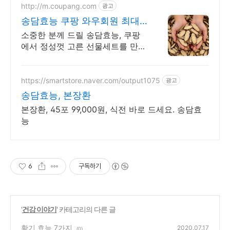
http://m.coupang.com
광고
송담효능 쿠팡 와우회원 최대
5% 캐시적립
소중한 분께 드릴 송담효능, 쿠팡
에서 정성껏 고른 선물세트를 만나
보세요. 바쁜 일상 속, 한방재료 간
편하게 섭취하며 꾸준한 습관을 만
들어보세요.
https://smartstore.naver.com/output1075
광고
송담효능, 본장환
본장환, 45포 99,000원, 식전 바로 드세요. 송담효
능
6
구독하기
'
건강 이야기
' 카테고리의 다른 글
황기 효능 7가지
2020.07.17
(0)