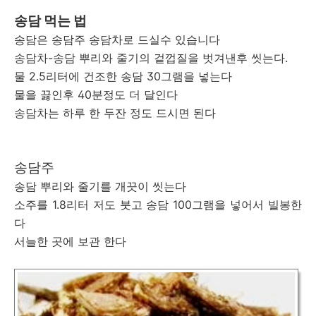
송담 먹는 법
송담은 송담주 송담차로 드실수 있습니다
송담차-송담 뿌리와 줄기의 겉껍질을 벗겨낸후 씻는다.
물 2.5리터에 건조한 송담 30그램을 넣는다
물을 끓인후 40분정도 더 달인다
송담차는 하루 한 두잔 정도 드시면 된다
송담주
송담 뿌리와 줄기를 개끗이 씻는다
소주를 1.8리터 저도 붓고 송담 100그램을 넣어서 빌봉한
다
서늘한 곳에 보관 한다