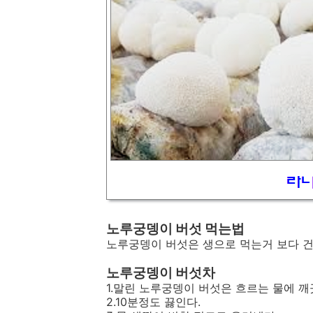
노루궁뎅이 버섯 먹는법
노루궁뎅이 버섯은 생으로 먹는거 보다 
노루궁뎅이 버섯차
1.말린 노루궁뎅이 버섯은 흐르는 물에 깨
2.10분정도 끓인다.