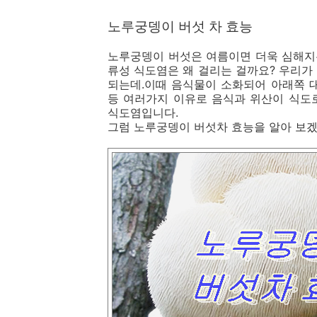
노루궁뎅이 버섯 차 효능
노루궁뎅이 버섯은 여름이면 더욱 심해지
류성 식도염은 왜 걸리는 걸까요? 우리가
되는데.이때 음식물이 소화되어 아래쪽 
등 여러가지 이유로 음식과 위산이 식도
식도염입니다.
그럼 노루궁뎅이 버섯차 효능을 알아 보