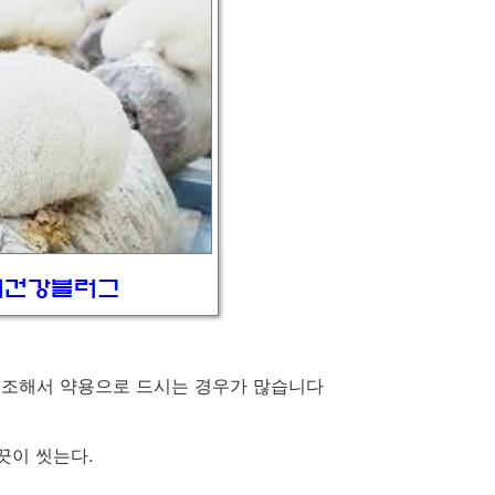
건조해서 약용으로 드시는 경우가 많습니다
끗이 씻는다.