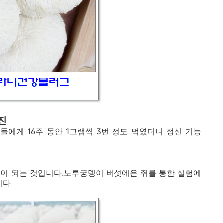
진
에게 16주 동안 1그램씩 3번 정도 먹였더니 정신 기능
움이 되는 것입니다.노루궁뎅이 버섯에은 쥐를 통한 실험에
니다