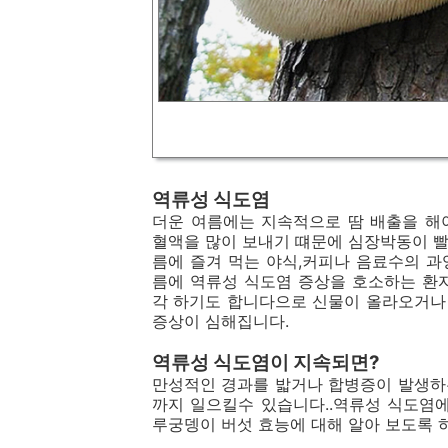
역류성 식도염
더운 여름에는 지속적으로 땀 배출을 해
혈액을 많이 보내기 떄문에 심장박동이 
름에 즐겨 먹는 야식,커피나 음료수의 
름에 역류성 식도염 증상을 호소하는 환
각 하기도 합니다으로 신물이 올라오거나
증상이 심해집니다.
역류성 식도염이 지속되면?
만성적인 경과를 밟거나 합병증이 발생하
까지 일으킬수 있습니다..역류성 식도염
루궁뎅이 버섯 효능에 대해 알아 보도록 