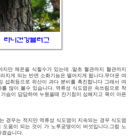
야지만 체온을 식힐수가 있는데 .말초 혈관까지 혈관까지
빨라지게 되는 반면 소화기능은 떨어지게 됩니다.무더운 여
과잉 섭취등으로 위산이 과다 분비를 촉진합니다 그래서 여
자를 많이 볼수 있습니다. 역류성 식도염은 속쓰림으로 착
 가슴이 답답하며 누웠을때 잔기침이 심해지고 목이 아픈
는 경우는 적지만 역류성 식도염이 지속되는 경우 식도염
에 도움이 되는 것이 가 노루궁뎅이이 버섯입니다.그럼 노
하겠습니다.