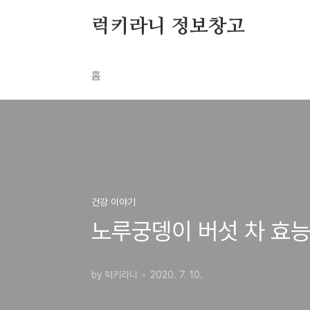
본문 바로가기
럭키라니 정보창고
홈
건강 이야기
노루궁뎅이 버섯 차 효
by 럭키라니
2020. 7. 10.