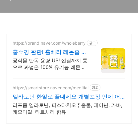
https://brand.naver.com/wholeberry
광고
홈쇼핑 완판! 홀베리 레몬즙 홀
베리레몬즙 2억포 판매돌파
공식몰 단독 용량 UP! 껍질까지 통
으로 짜넣은 100% 유기농 레몬즙
매일 레몬즙 먹고 내 몸의 밸런스
를 찾자! 대한민국은 지금 1일 1레
몬 하는 중
https://smartstore.naver.com/meditial
광고
멜라토닌 한알로 끝내세요 개별포장 언제 어
디서나 OK
리포좀 멜라토닌, 피스타치오추출물, 테아닌, 가바,
캐모마일, 타트체리 함유