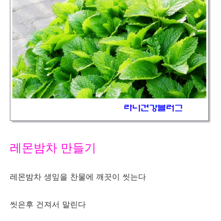
레몬밤차 만들기
레몬밤차 생잎을 찬물에 깨끗이 씻는다
씻은후 건져서 말린다