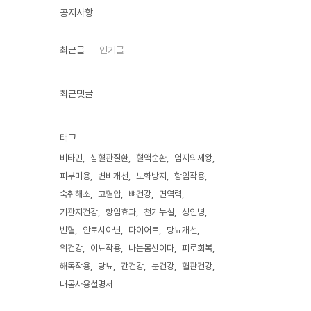
공지사항
최근글
인기글
최근댓글
태그
비타민
심혈관질환
혈액순환
엄지의제왕
피부미용
변비개선
노화방지
항암작용
숙취해소
고혈압
뼈건강
면역력
기관지건강
항암효과
천기누설
성인병
빈혈
안토시아닌
다이어트
당뇨개선
위건강
이뇨작용
나는몸신이다
피로회복
해독작용
당뇨
간건강
눈건강
혈관건강
내몸사용설명서