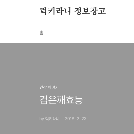
본문 바로가기
럭키라니 정보창고
홈
건강 이야기
검은깨효능
by 럭키라니
2018. 2. 23.