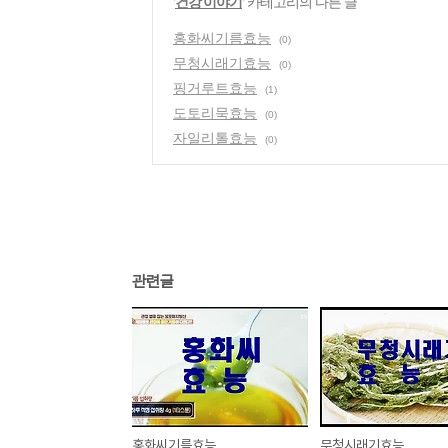
'
건강 이야기
' 카테고리의 다른 글
홍화씨기름효능
(0)
무청시래기효능
(0)
핑거루트효능
(1)
도토리묵효능
(0)
자일리톨효능
(0)
관련글
홍화씨기름효능
무청시래기효능