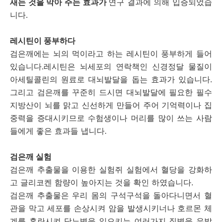
새는 것을 막아 주는 효과가
연구 결과에 의해 입증되었습
니다.
레시틴이 풍부하다
검은깨에는 뇌의 먹이라고 하는 레시틴이 풍부하게 들어
있습니다.레시틴은 뇌세포의 연락책인 신경정달 물질이
아세틸콜린의 원료로 대뇌발달을 돕는 효과가 있습니다.
그리고 검은깨를 꾸준히 드시면 대뇌발달에 필요한 필수
지방산이 뇌를 맑고 신선하게 만들어 주어 기억력이나 집
중력을 증대시키므로 수험생이나 머리를 많이 쓰는 사람
들에게 좋은 효과들 냅니다.
검은깨 실험
검은깨 추출물을 이용한 실험쥐 실험에서 혈당을 강화하
고 글리코켄 함량이 높아지는 것을 확인 하였습니다.
검은깨 추출물은 우리 몸의 구석구석을 돌아다니면서 혈
관을 막고 세포를 손상시켜 암을 발생시키너나 호르몬 체
계를 혼란시켜 당뇨병을 일으키는 여러가지 질병을 유발