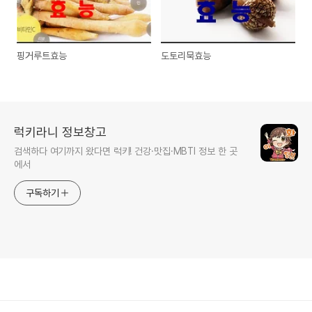
핑거루트효능
도토리묵효능
럭키라니 정보창고
검색하다 여기까지 왔다면 럭키! 건강·맛집·MBTI 정보 한 곳
에서
구독하기