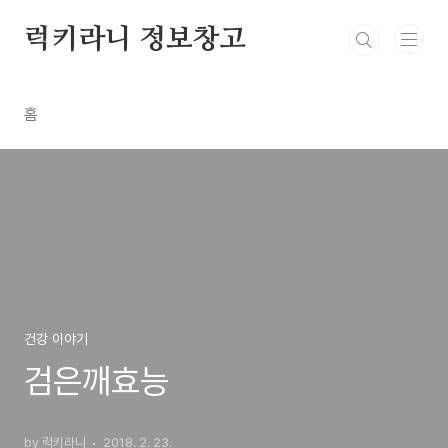
본문 바로가기
럭키라니 정보창고
홈
건강 이야기
검은깨효능
by 럭키라니
2018. 2. 23.