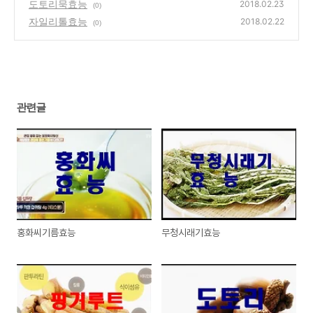
도토리묵효능
2018.02.23
(0)
자일리톨효능
2018.02.22
(0)
관련글
홍화씨기름효능
무청시래기효능