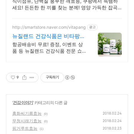
식이섬유, 단백질 풍부한 깨효능, 쿠팡에서 득템하
세요! 든든한 한 끼를 찾는 분께! 영양 가득한 잡곡
으로 활기찬 하루를 시작하세요.
http://smartstore.naver.com/vitapang
광고
뉴질랜드 건강식품은 비타팡
금액대별 사은품 추가 증정!
항공배송비 무료! 증정, 이벤트 상
품 등 뉴질랜드 건강식품 전문 쇼
핑몰 효능 초유, 산양유, 프로폴리
스, 초록입홍합, 마누카꿀 등 지금
바로 만나보세요.
9
구독하기
'
건강 이야기
' 카테고리의 다른 글
홍화씨기름효능
2018.02.24
(0)
무청시래기효능
2018.02.24
(0)
핑거루트효능
2018.02.23
(1)