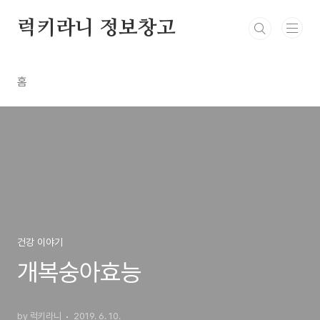
본문 바로가기
럭키라니 정보창고
홈
건강 이야기
개복숭아효능
by 럭키라니
2019. 6. 10.