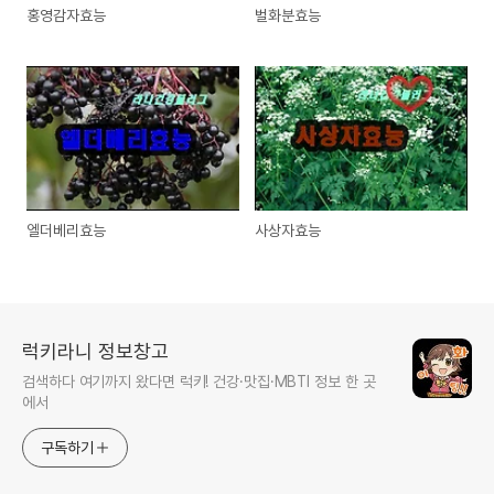
홍영감자효능
벌화분효능
엘더베리효능
사상자효능
럭키라니 정보창고
검색하다 여기까지 왔다면 럭키! 건강·맛집·MBTI 정보 한 곳
에서
구독하기