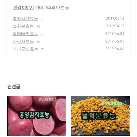
'
건강 이야기
' 카테고리의 다른 글
홍영감자효능
2019.06.13
(0)
벌화분효능
2019.06.11
(0)
엘더베리효능
2019.06.08
(0)
사상자효능
2019.06.07
(0)
메리골드효능
2019.06.06
(0)
관련글