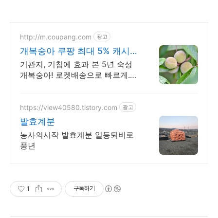
http://m.coupang.com
광고
개복숭아 쿠팡 최대 5% 캐시적
립
기관지, 기침에 효과 본 5년 숙성
개복숭아! 로켓배송으로 빠르게.
와우회원 무료배송과 30일 반품!
건강 발효액, 청을 쿠팡에서.
https://view40580.tistory.com
광고
발효계분
농사의시작 발효계분 일등퇴비로
풍년
1
구독하기