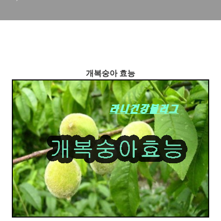
개복숭아 효능