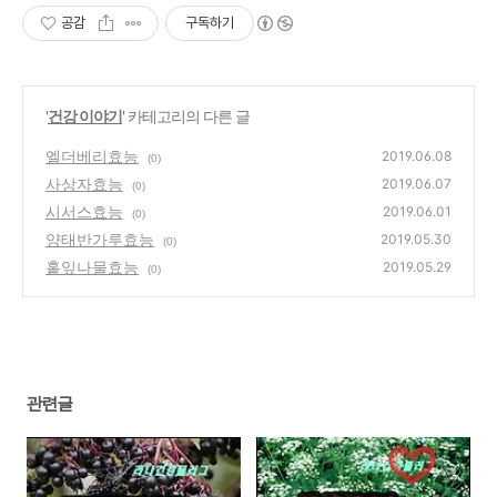
공감
구독하기
'
건강 이야기
' 카테고리의 다른 글
엘더베리효능
2019.06.08
(0)
사상자효능
2019.06.07
(0)
시서스효능
2019.06.01
(0)
양태반가루효능
2019.05.30
(0)
홑잎나물효능
2019.05.29
(0)
관련글