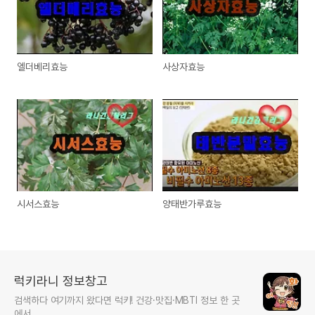
엘더베리효능
사상자효능
시서스효능
양태반가루효능
럭키라니 정보창고
검색하다 여기까지 왔다면 럭키! 건강·맛집·MBTI 정보 한 곳
에서