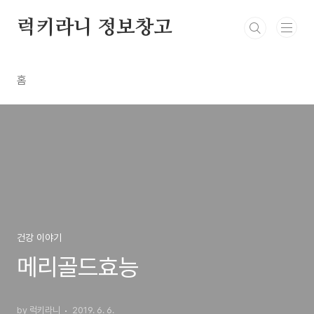
본문 바로가기
럭키라니 정보창고
홈
건강 이야기
메리골드효능
by 럭키라니
2019. 6. 6.