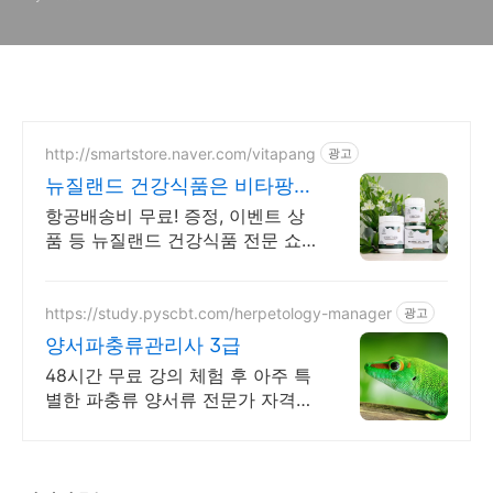
http://smartstore.naver.com/vitapang
광고
뉴질랜드 건강식품은 비타팡
금액대별 사은품 추가 증정!
항공배송비 무료! 증정, 이벤트 상
품 등 뉴질랜드 건강식품 전문 쇼
핑몰 효능 초유, 산양유, 프로폴리
스, 초록입홍합, 마누카꿀 등 지금
바로 만나보세요.
https://study.pyscbt.com/herpetology-manager
광고
양서파충류관리사 3급
48시간 무료 강의 체험 후 아주 특
별한 파충류 양서류 전문가 자격증
나도 전문가