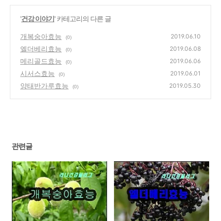
'
건강 이야기
' 카테고리의 다른 글
개복숭아효능
2019.06.10
(0)
엘더베리효능
2019.06.08
(0)
메리골드효능
2019.06.06
(0)
시서스효능
2019.06.01
(0)
양태반가루효능
2019.05.30
(0)
관련글