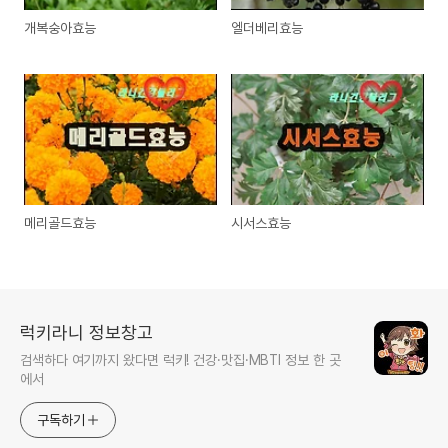
개복숭아효능
엘더베리효능
메리골드효능
시서스효능
럭키라니 정보창고
검색하다 여기까지 왔다면 럭키! 건강·맛집·MBTI 정보 한 곳
에서
구독하기