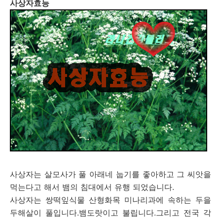
사상자효능
사상자는 살모사가 풀 아래네 눕기를 좋아하고 그 씨앗을
먹는다고 해서 뱀의 침대에서 유행 되었습니다.
사상자는 쌍떡잎식물 산형화목 미나리과에 속하는 두을
두해살이 풀입니다.뱀도랏이고 불립니다.그리고 전국 각