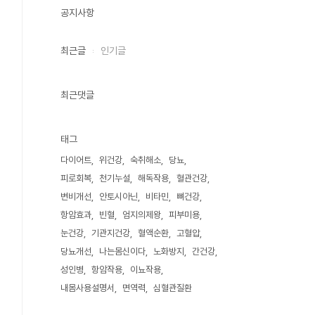
공지사항
최근글
인기글
최근댓글
태그
다이어트
위건강
숙취해소
당뇨
피로회복
천기누설
해독작용
혈관건강
변비개선
안토시아닌
비타민
뼈건강
항암효과
빈혈
엄지의제왕
피부미용
눈건강
기관지건강
혈액순환
고혈압
당뇨개선
나는몸신이다
노화방지
간건강
성인병
항암작용
이뇨작용
내몸사용설명서
면역력
심혈관질환