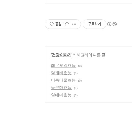
공감
구독하기
'
건강 이야기
' 카테고리의 다른 글
레몬오일효능
(0)
달개비효능
(0)
비름나물효능
(0)
둥근마효능
(0)
열매마효능
(0)