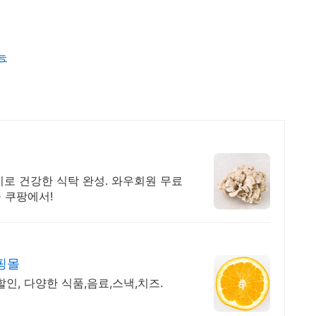
능
시로 건강한 식탁 완성. 와우회원 무료
을 쿠팡에서!
핑몰
할인, 다양한 식품,음료,스낵,치즈.