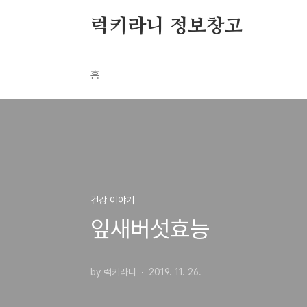
본문 바로가기
럭키라니 정보창고
홈
건강 이야기
잎새버섯효능
by 럭키라니
2019. 11. 26.