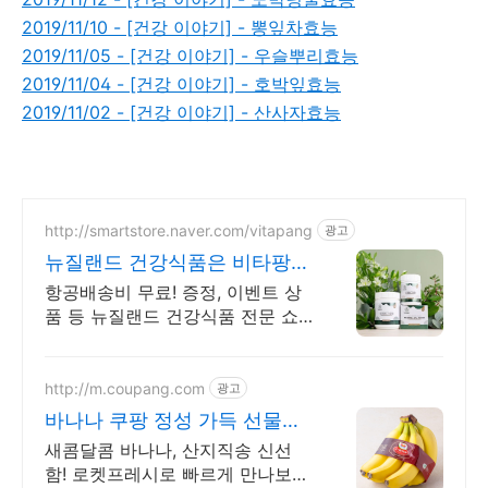
2019/11/10 - [건강 이야기] - 뽕잎차효능
2019/11/05 - [건강 이야기] - 우슬뿌리효능
2019/11/04 - [건강 이야기] - 호박잎효능
2019/11/02 - [건강 이야기] - 산사자효능
http://smartstore.naver.com/vitapang
광고
뉴질랜드 건강식품은 비타팡
금액대별 사은품 추가 증정!
항공배송비 무료! 증정, 이벤트 상
품 등 뉴질랜드 건강식품 전문 쇼
핑몰 효능 초유, 산양유, 프로폴리
스, 초록입홍합, 마누카꿀 등 지금
바로 만나보세요.
http://m.coupang.com
광고
바나나 쿠팡 정성 가득 선물용
제격
새콤달콤 바나나, 산지직송 신선
함! 로켓프레시로 빠르게 만나보세