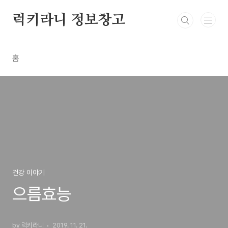
본문 바로가기
럭키라니 정보창고
홈
건강 이야기
으름효능
by 럭키라니
2019. 11. 21.