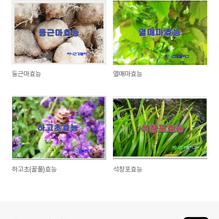
둥근마효능
열매마효능
하고초(꿀풀)효능
석창포효능