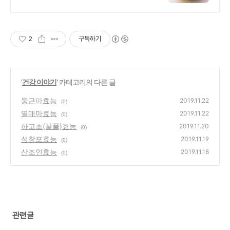
요. 바쁜 일상 속 간편한 영양 간식!
맛있는 과일, 쿠팡 로켓배송으로
받아보세요.
2
구독하기
'
건강 이야기
' 카테고리의 다른 글
둥근마효능
2019.11.22
(0)
열매마효능
2019.11.22
(0)
하고초(꿀풀)효능
2019.11.20
(0)
석창포효능
2019.11.19
(0)
산조인효능
2019.11.18
(0)
관련글