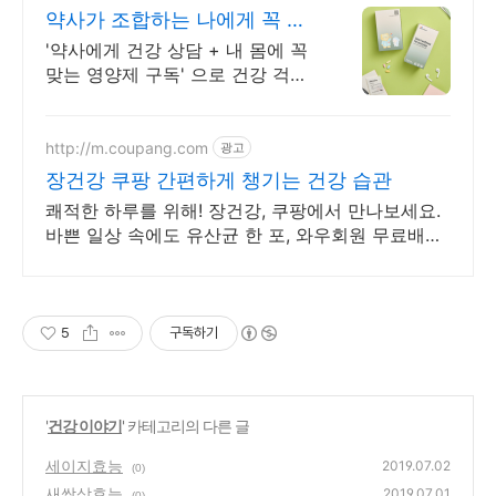
약사가 조합하는 나에게 꼭 맞
는 맞춤형 영양제.
'약사에게 건강 상담 + 내 몸에 꼭
맞는 영양제 구독' 으로 건강 걱정
끝!
http://m.coupang.com
광고
장건강 쿠팡 간편하게 챙기는 건강 습관
쾌적한 하루를 위해! 장건강, 쿠팡에서 만나보세요.
바쁜 일상 속에도 유산균 한 포, 와우회원 무료배송
으로 편리하게!
5
구독하기
'
건강 이야기
' 카테고리의 다른 글
세이지효능
2019.07.02
(0)
새싹삼효능
2019.07.01
(0)