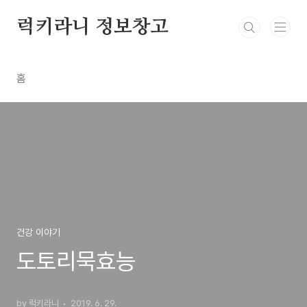
본문 바로가기
럭키라니 정보창고
홈
건강 이야기
도토리묵효능
by 럭키라니
2019. 6. 29.