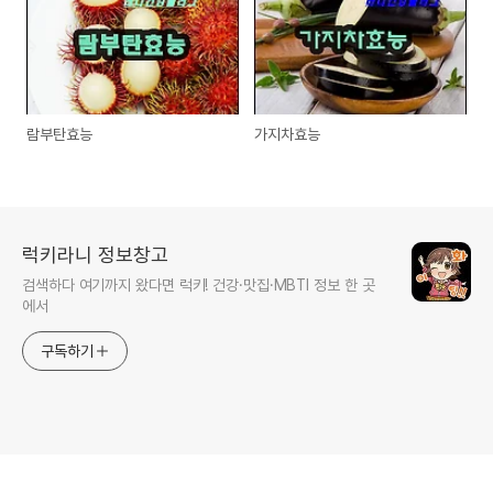
람부탄효능
가지차효능
럭키라니 정보창고
검색하다 여기까지 왔다면 럭키! 건강·맛집·MBTI 정보 한 곳
에서
구독하기