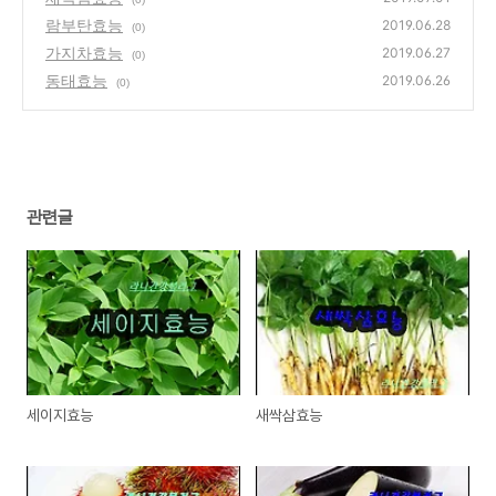
람부탄효능
2019.06.28
(0)
가지차효능
2019.06.27
(0)
동태효능
2019.06.26
(0)
관련글
세이지효능
새싹삼효능