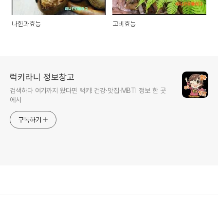
나한과효능
고비효능
럭키라니 정보창고
검색하다 여기까지 왔다면 럭키! 건강·맛집·MBTI 정보 한 곳
에서
구독하기