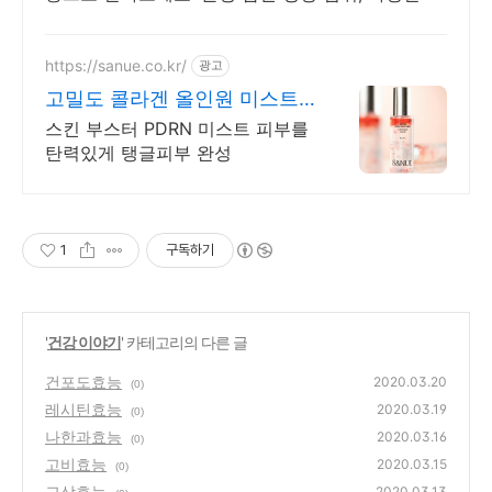
타민을 쿠팡에서 한눈에 비교하고 쇼핑하세요.
https://sanue.co.kr/
광고
고밀도 콜라겐 올인원 미스트
매일매일 생기있는 피부 광채
스킨 부스터 PDRN 미스트 피부를
탄력있게 탱글피부 완성
1
구독하기
'
건강 이야기
' 카테고리의 다른 글
건포도효능
2020.03.20
(0)
레시틴효능
2020.03.19
(0)
나한과효능
2020.03.16
(0)
고비효능
2020.03.15
(0)
고삼효능
2020.03.13