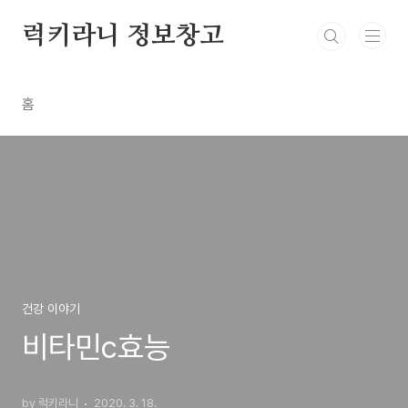
본문 바로가기
럭키라니 정보창고
홈
건강 이야기
비타민c효능
by 럭키라니
2020. 3. 18.