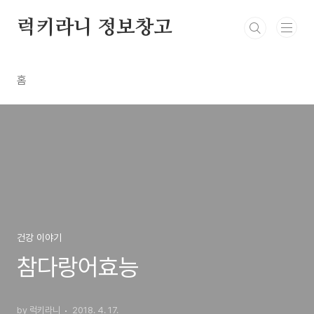
본문 바로가기
럭키라니 정보창고
홈
건강 이야기
참다랑어효능
by 럭키라니
2018. 4. 17.