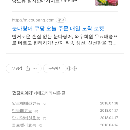
량보유 참치판매사이트 OPEN~
http://m.coupang.com
광고
눈다랑어 쿠팡 오늘 주문 내일 도착 로켓
번거로운 손질 없는 눈다랑어, 와우회원 무료배송으
로 빠르고 편리하게! 산지 직송 생선, 신선함을 집에
서! 로켓프레시로 더욱 빠르게 즐기세요.
공감
구독하기
'
건강 이야기
' 카테고리의 다른 글
알로에베라효능
2018.04.18
(0)
민들레효능
2018.04.17
(0)
만가닥버섯효능
2018.04.17
(0)
클로렐라효능
2018.04.16
(0)