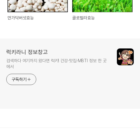
만가닥버섯효능
클로렐라효능
럭키라니 정보창고
검색하다 여기까지 왔다면 럭키! 건강·맛집·MBTI 정보 한 곳
에서
구독하기