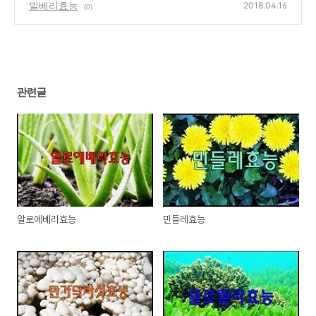
빌베리효능
2018.04.16
(0)
관련글
알로에베라효능
민들레효능