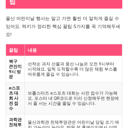
팁
울산 어린이날 행사는 알고 가면 훨씬 더 알차게 즐길 수
있어요. 럭키가 정리한 핵심 꿀팁 5가지를 꼭 기억해두세
요!
꿀팁
내용
북구
선착순 과자 선물과 풍선 나눔은 오전 9시부터
큰잔치
시작돼요. 일찍 도착할수록 더 많은 체험 부스를
9시 방
여유롭게 즐길 수 있습니다.
문
e스포
츠 대
브롤스타즈 e스포츠 대회는 사전 접수가 가능해
회 사
요. 포스터 내 QR코드로 미리 신청해두면 현장에
전 접
서 줄 서는 시간을 줄일 수 있습니다.
수
과학관
울산과학관 천체투영관은 어린이날 당일 조기 매
천체투
진 가능성이 높아요. 방문 전 홈페이지에서 상영