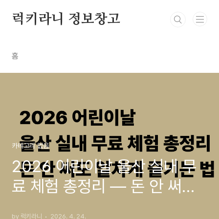
본문 바로가기
럭키라니 정보창고
홈
카테고리 없음
2026 어린이날 울산 실내 무
료 체험 총정리 — 돈 안 써도
알차게 즐기는 법
by 럭키라니
2026. 4. 24.