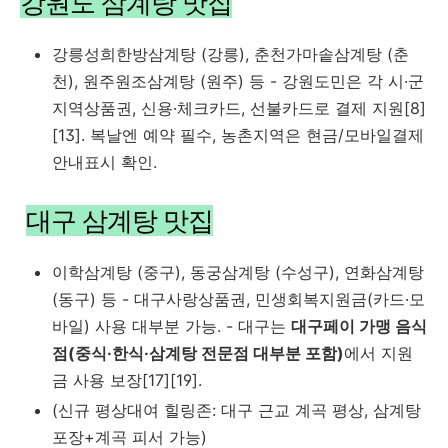
강원도 삼계탕 맛집
강릉성희한방삼계탕
(강릉),
춘천가마솥삼계탕
(춘
천),
원주원조삼계탕
(원주) 등 - 강원도민은 각 시·군
지역상품권, 신용·체크카드, 선불카드로 결제 지원[8]
[13]. 복날엔 예약 필수, 농촌지역은 현금/모바일결제
안내표시 확인.
대구 삼계탕 맛집
이학삼계탕
(중구),
동궁삼계탕
(수성구),
연화삼계탕
(동구) 등 - 대구사랑상품권, 민생회복지원금(카드·모
바일) 사용 대부분 가능. - 대구는
대구페이 가맹 음식
점(중식·한식·삼계탕 전문점 대부분 포함)
에서 지원
금 사용 보장[17][19].
(신규 평상대여 힐링존: 대구 근교 계곡 평상, 삼계탕
포장+계곡 피서 가능)