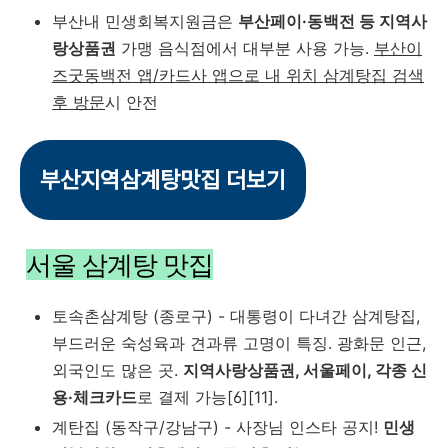
부산내 민생회복지원금은
부산페이·동백전 등 지역사
랑상품권
가맹 음식점에서 대부분 사용 가능.
부산이
즈굿동백전 앱/카드사 앱으로 내 위치 삼계탕집 검색
후 방문
시 안전
부산지역삼계탕맛집 더보기
서울 삼계탕 맛집
토속촌삼계탕
(종로구) - 대통령이 다녀간 삼계탕집,
부드러운 숙성육과 견과류 고명이 특징. 광화문 인근,
외국인도 많은 곳.
지역사랑상품권, 서울페이, 각종 신
용·체크카드
로 결제 가능[6][11].
계탄집
(동작구/강남구) - 사장님 인스타 공지!
민생