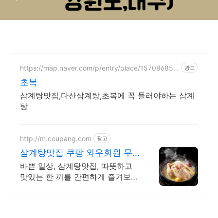
https://map.naver.com/p/entry/place/157086857
광고
5
초복
삼계탕맛집,다산삼계탕,초복에 꼭 들러야하는 삼계
탕
http://m.coupang.com
광고
삼계탕맛집 쿠팡 와우회원 무
제한 무료배송
바쁜 일상, 삼계탕맛집, 따뜻하고
맛있는 한 끼를 간편하게 즐겨보세
요. 간편 조리로 뚝딱! 오늘주문 내
일도착 로켓배송으로 만나세요.