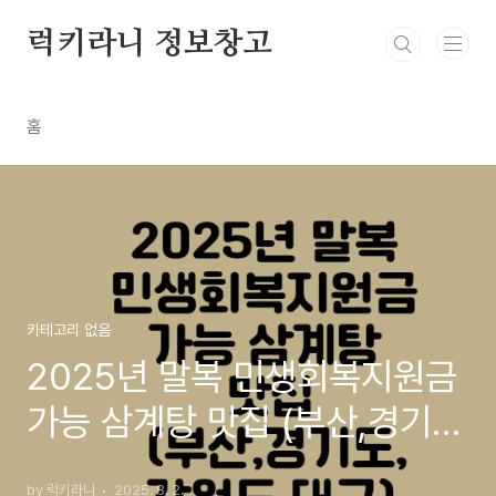
본문 바로가기
럭키라니 정보창고
홈
카테고리 없음
2025년 말복 민생회복지원금
가능 삼계탕 맛집 (부산,경기
도,강원도,대구)
by 럭키라니
2025. 8. 2.