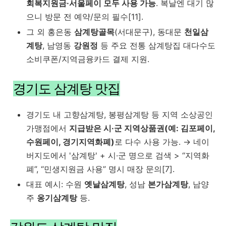
회복지원금·서울페이 모두 사용 가능
. 복날엔 대기 많
으니 방문 전 예약/문의 필수[11].
그 외 홍은동
삼계탕골목
(서대문구), 동대문
천일삼
계탕
, 남영동
강원정
등 주요 전통 삼계탕집 대다수도
소비쿠폰/지역금융카드 결제 지원.
경기도 삼계탕 맛집
경기도 내
고향삼계탕
,
봉평삼계탕
등 지역 소상공인
가맹점에서
지급받은 시·군 지역상품권(예: 김포페이,
수원페이, 경기지역화폐)
로 다수 사용 가능. → 네이
버지도에서 '삼계탕' + 시·군 명으로 검색 > “지역화
폐”, “민생지원금 사용” 명시 매장 문의[7].
대표 예시: 수원
옛날삼계탕
, 성남
본가삼계탕
, 남양
주
옹기삼계탕
등.