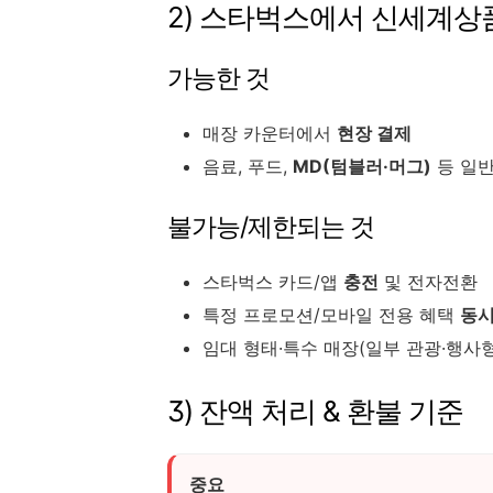
2) 스타벅스에서 신세계상
가능한 것
매장 카운터에서
현장 결제
음료, 푸드,
MD(텀블러·머그)
등 일반
불가능/제한되는 것
스타벅스 카드/앱
충전
및 전자전환
특정 프로모션/모바일 전용 혜택
동시
임대 형태·특수 매장(일부 관광·행사형
3) 잔액 처리 & 환불 기준
중요