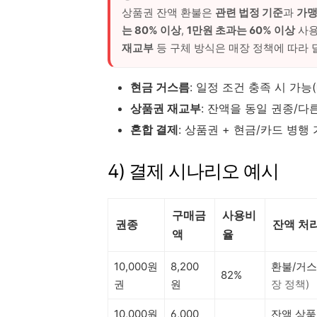
상품권 잔액 환불은
관련 법정 기준
과
가맹
는 80% 이상
,
1만원 초과는 60% 이상
사용
재교부
등 구체 방식은 매장 정책에 따라 
현금 거스름
: 일정 조건 충족 시 가능
상품권 재교부
: 잔액을 동일 권종/
혼합 결제
: 상품권 + 현금/카드 병행
4) 결제 시나리오 예시
구매금
사용비
권종
잔액 처리
액
율
10,000원
8,200
환불/거스
82%
권
원
장 정책)
10,000원
6,000
잔액 상품