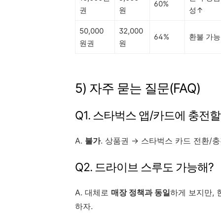
60%
권
원
성↑
50,000
32,000
64%
환불 가능
원권
원
5) 자주 묻는 질문(FAQ)
Q1. 스타벅스 앱/카드에 충전할
A.
불가
. 상품권 → 스타벅스 카드 전환/
Q2. 드라이브 스루도 가능해?
A. 대체로
매장 정책과 동일
하게 보지만, 
하자.