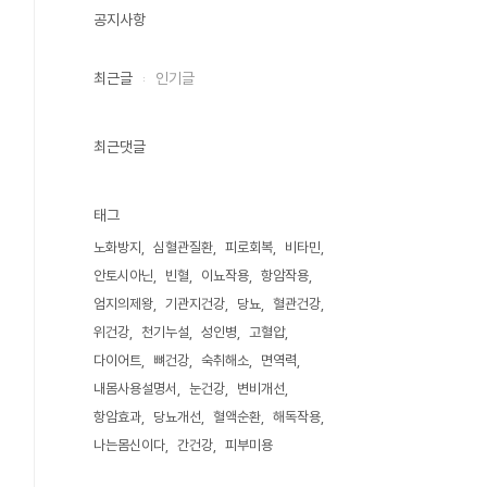
공지사항
최근글
인기글
최근댓글
태그
노화방지
심혈관질환
피로회복
비타민
안토시아닌
빈혈
이뇨작용
항암작용
엄지의제왕
기관지건강
당뇨
혈관건강
위건강
천기누설
성인병
고혈압
다이어트
뼈건강
숙취해소
면역력
내몸사용설명서
눈건강
변비개선
항암효과
당뇨개선
혈액순환
해독작용
나는몸신이다
간건강
피부미용