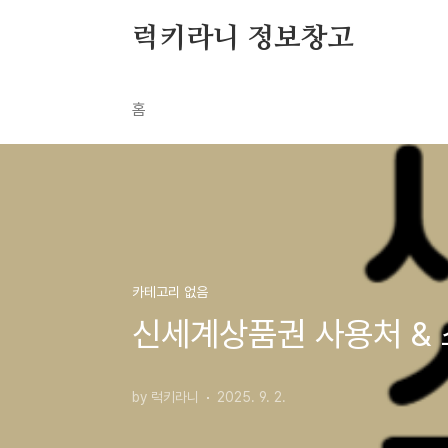
본문 바로가기
럭키라니 정보창고
홈
카테고리 없음
신세계상품권 사용처 & 
by 럭키라니
2025. 9. 2.