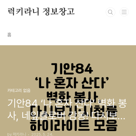
본문 바로가기
럭키라니 정보창고
홈
카테고리 없음
기안84 ‘나 혼자 산다’ 벽화 봉
사, 네잎클로버 감동! 다시보기·
시청률·하이라이트 모음
by 럭키라니
2025. 5. 24.